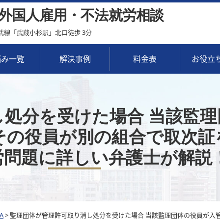
外国人雇用・不法就労相談
武線「武蔵小杉駅」北口徒歩 3分
悩み一覧
解決事例
料金表
お役立
し処分を受けた場合 当該監
その役員が別の組合で取次証
労問題に詳しい弁護士が解説
A
>
監理団体が管理許可取り消し処分を受けた場合 当該監理団体の役員が入