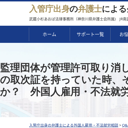
入管庁出身
の
弁護士
による
武蔵小杉あおば法律事務所（神奈川県弁護士会所属) JR南
ホーム
サポート一覧
お
監理団体が管理許可取り消
の取次証を持っていた時、
か？ 外国人雇用・不法就
入管庁出身の弁護士による外国人雇用・不法就労相談
>
Q&